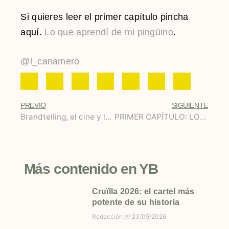
Si quieres leer el primer capítulo pincha
aquí.
Lo que aprendí de mi pingüino
.
@l_canamero
PREVIO
SIGUIENTE
Brandtelling, el cine y la publicidad unen sus fuerzas
PRIMER CAPÍTULO: LO QUE APRENDÍ DE MI PINGÜINO
Más contenido en YB
Cruïlla 2026: el cartel más
potente de su historia
Redacción
23/05/2026