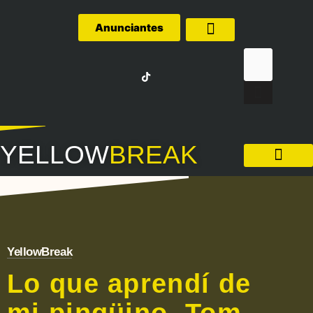
Anunciantes
Quiénes Somos
YELLOW
BREAK
LA LIGA – FÚTBOL
YellowBreak
Lo que aprendí de
mi pingüino, Tom