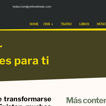
redaccion@yellowbreak.com
HOME
CINE +
TEATRO
LIBROS
MÚSI
r
es para ti
e transformarse
Más conten