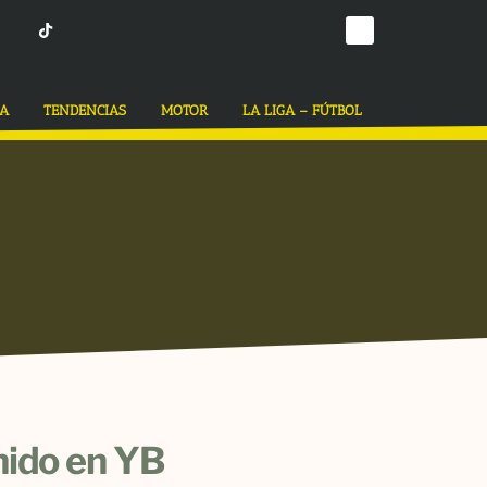
CA
TENDENCIAS
MOTOR
LA LIGA – FÚTBOL
ido en YB