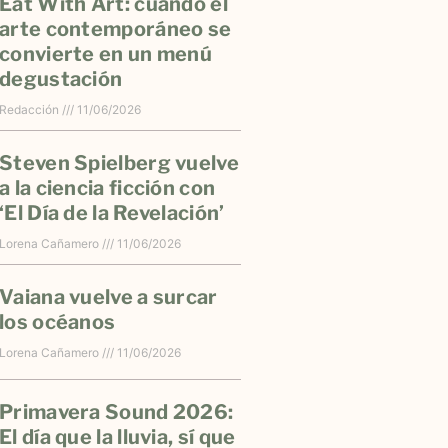
Eat With Art: cuando el
arte contemporáneo se
convierte en un menú
degustación
Redacción
11/06/2026
Steven Spielberg vuelve
a la ciencia ficción con
‘El Día de la Revelación’
Lorena Cañamero
11/06/2026
Vaiana vuelve a surcar
los océanos
Lorena Cañamero
11/06/2026
Primavera Sound 2026:
El día que la lluvia, sí que