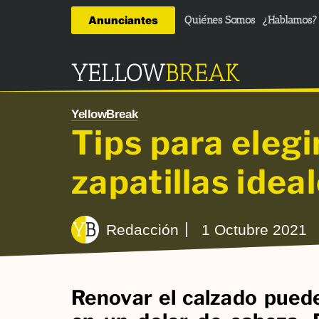
Anunciantes
Quiénes Somos
¿Hablamos?
YELLOW
BREAK
YellowBreak
Tips para elegi
zapatillas ideal
Redacción
1 Octubre 2021
Renovar el calzado pued