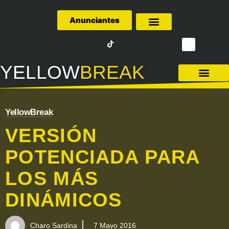
Anunciantes
Quiénes Somos
YELLOW
BREAK
LA LIGA – FÚTBOL
YellowBreak
VERSIÓN
POTENCIADA PARA
LOS MÁS
DINÁMICOS
Charo Sardina
7 Mayo 2016