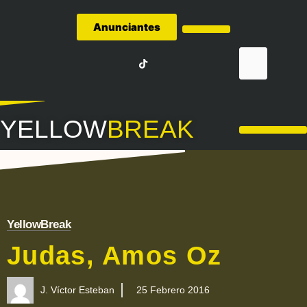
Anunciantes
Quiénes Somos
YELLOW
BREAK
LA LIGA – FÚTBOL
YellowBreak
Judas, Amos Oz
J. Víctor Esteban
25 Febrero 2016