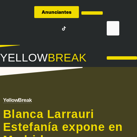
Anunciantes
Quiénes Somos
YELLOW
BREAK
LA LIGA – FÚTBOL
YellowBreak
Blanca Larrauri
Estefanía expone en