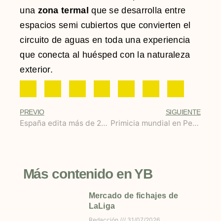
una
zona termal
que se desarrolla entre
espacios semi cubiertos que convierten el
circuito de aguas en toda una experiencia
que conecta al huésped con la naturaleza
exterior.
PREVIO
SIGUIENTE
España edita más de 20.000 libros de creación literaria al año
Primicia mundial en Pebble Beach: el Audi PB18 e-tron concept car
Más contenido en YB
Mercado de fichajes de
LaLiga
Redacción
31/07/2026