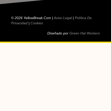
© 2026 YellowBreak.com |
Aviso Legal
|
Política De
Privacidad
|
Cookies
Diseñado por
Green Hat Workers