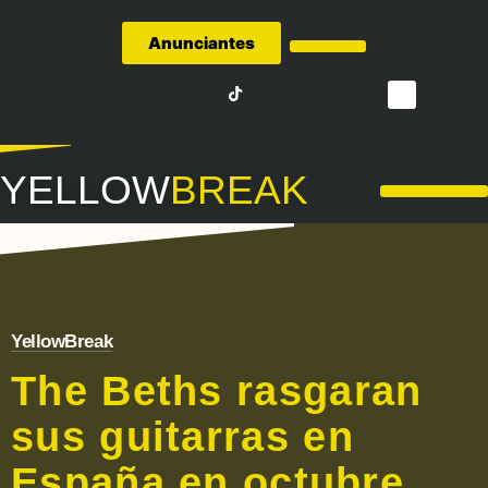
Anunciantes
Quiénes Somos
YELLOW
BREAK
LA LIGA – FÚTBOL
YellowBreak
The Beths rasgaran
sus guitarras en
España en octubre