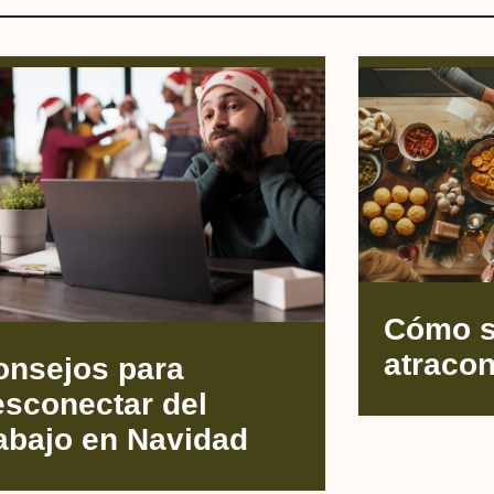
Cómo so
atraco
onsejos para
esconectar del
abajo en Navidad