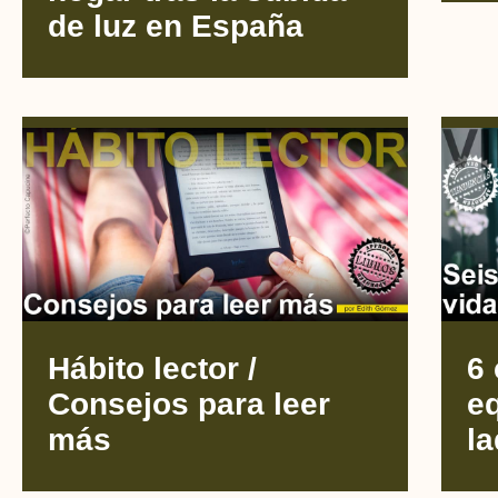
de luz en España
Hábito lector /
6 
Consejos para leer
eq
más
l