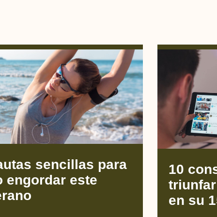
utas sencillas para
10 con
o engordar este
triunfa
erano
en su 1