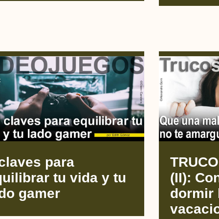
claves para
TRUCO
uilibrar tu vida y tu
(II): C
ado gamer
dormir 
vacaci