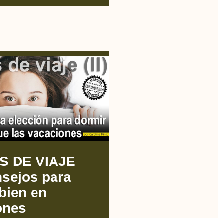
S DE VIAJE
onsejos para
bien en
ones