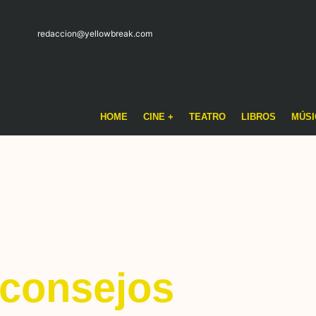
redaccion@yellowbreak.com
HOME
CINE +
TEATRO
LIBROS
MÚSI
consejos