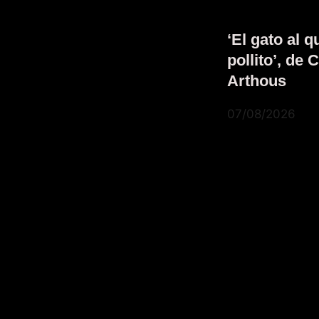
‘El gato al q
pollito’, de
Arthous
07/08/2026