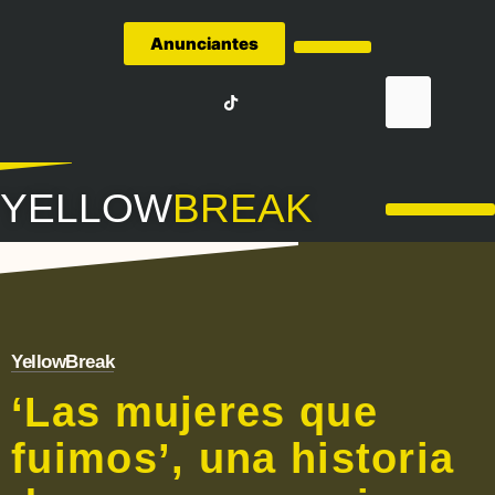
Anunciantes
Quiénes Somos
YELLOW
BREAK
LA LIGA – FÚTBOL
YellowBreak
‘Las mujeres que
fuimos’, una historia