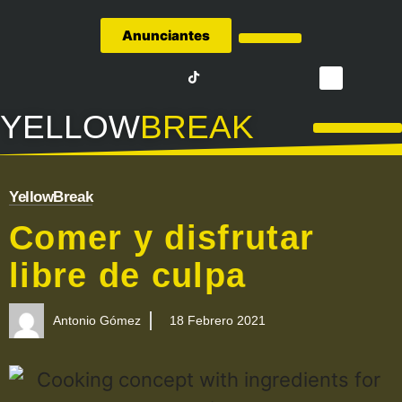
Anunciantes
Quiénes Somos
YELLOW
BREAK
LA LIGA – FÚTBOL
YellowBreak
Comer y disfrutar
libre de culpa
Antonio Gómez
18 Febrero 2021