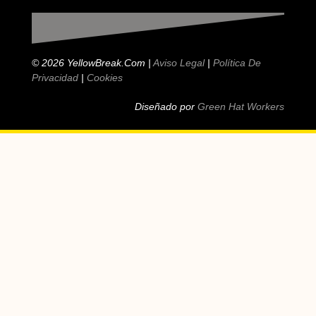
© 2026 YellowBreak.com |
Aviso Legal
|
Política De
Privacidad
|
Cookies
Diseñado por
Green Hat Workers