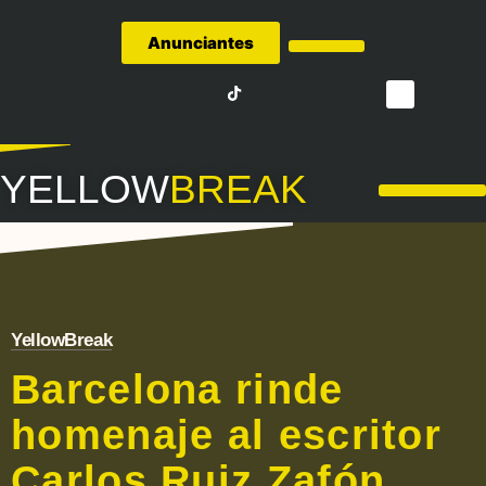
Anunciantes
Quiénes Somos
YELLOW
BREAK
LA LIGA – FÚTBOL
YellowBreak
Barcelona rinde
homenaje al escritor
Carlos Ruiz Zafón