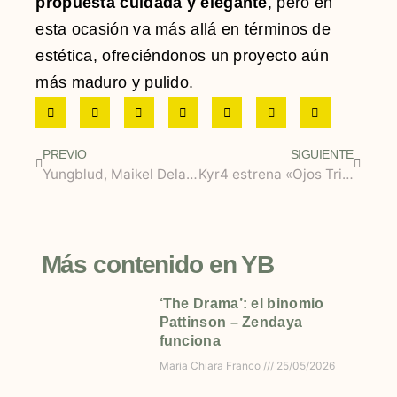
propuesta cuidada y elegante
, pero en
esta ocasión va más allá en términos de
estética, ofreciéndonos un proyecto aún
más maduro y pulido.
PREVIO
SIGUIENTE
Yungblud, Maikel Delacalle, Mae Muller, Vicco, Charlie Usg Y Meler se suman al cartel de Coca-Cola Music Experience 2023
Kyr4 estrena «Ojos Tristes», su primer EP tras viralizarse en Batalla de promesas
Más contenido en YB
‘The Drama’: el binomio
Pattinson – Zendaya
funciona
Maria Chiara Franco
25/05/2026