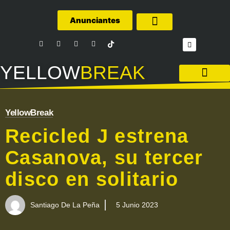
Anunciantes
Quiénes Somos
YELLOW
BREAK
LA LIGA – FÚTBOL
YellowBreak
Recicled J estrena
Casanova, su tercer
disco en solitario
Santiago De La Peña
5 Junio 2023