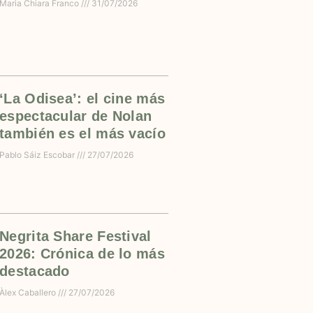
Maria Chiara Franco
31/07/2026
‘La Odisea’: el cine más
espectacular de Nolan
también es el más vacío
Pablo Sáiz Escobar
27/07/2026
Negrita Share Festival
2026: Crónica de lo más
destacado
Àlex Caballero
27/07/2026