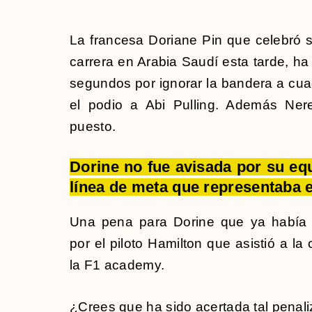
La francesa Doriane Pin que celebró s
carrera en Arabia Saudí esta tarde, h
segundos por ignorar la bandera a cua
el podio a Abi Pulling. Además Nere
puesto.
Dorine no fue avisada por su eq
línea de meta que representaba el
Una pena para Dorine que ya había 
por el piloto Hamilton que asistió a la
la F1 academy.
¿Crees que ha sido acertada tal penaliz