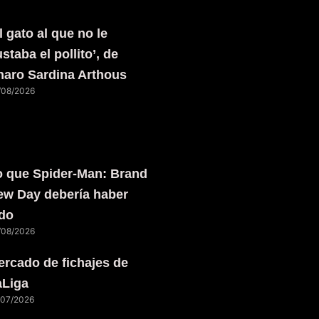
l gato al que no le
staba el pollito’, de
haro Sardina Arthous
/08/2026
o que Spider-Man: Brand
ew Day debería haber
ido
/08/2026
rcado de fichajes de
aLiga
/07/2026