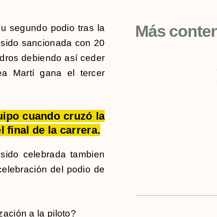
Más conte
u segundo podio tras la
a sido sancionada con 20
dros debiendo así ceder
a Martí gana el tercer
uipo cuando cruzó la
 final de la carrera.
sido celebrada tambien
 celebración del podio de
ación a la piloto?