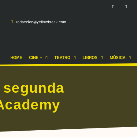
redaccion@yellowbreak.com
HOME
CINE +
TEATRO
LIBROS
MÚSICA
la segunda
 Academy