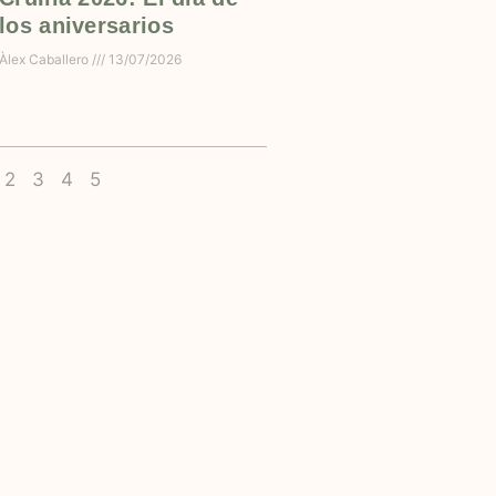
los aniversarios
Àlex Caballero
13/07/2026
2
3
4
5