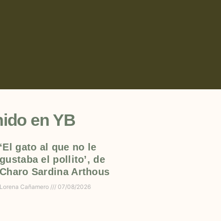
nido en YB
‘El gato al que no le
gustaba el pollito’, de
Charo Sardina Arthous
Lorena Cañamero
07/08/2026