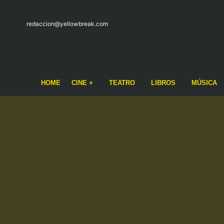
redaccion@yellowbreak.com
HOME
CINE +
TEATRO
LIBROS
MÚSICA