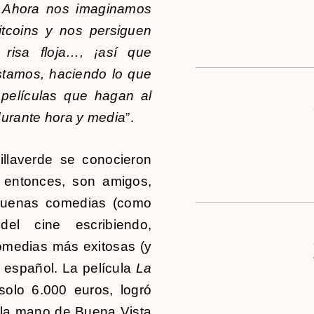
. Ahora nos imaginamos
tcoins y nos persiguen
 risa floja…, ¡así que
stamos, haciendo lo que
 películas que hagan al
durante hora y media
”.
llaverde se conocieron
 entonces, son amigos,
 buenas comedias (como
el cine escribiendo,
omedias más exitosas (y
e español. La película
La
solo 6.000 euros, logró
 la mano de Buena Vista