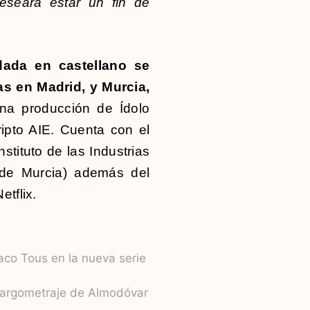
eseará estar un fin de
dada en castellano se
as en Madrid, y Murcia,
na producción de Ídolo
ipto AIE. Cuenta con el
stituto de las Industrias
 de Murcia) además del
etflix.
Paco Tous en la nueva serie
largometraje de Almodóvar