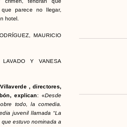
 y crimen, tendrán que
 que parece no llegar,
n hotel.
ODRÍGUEZ, MAURICIO
 LAVADO Y VANESA
llaverde , directores,
bón, explican
: «
Desde
bre todo, la comedia.
dia juvenil llamada “La
k”, que estuvo nominada a