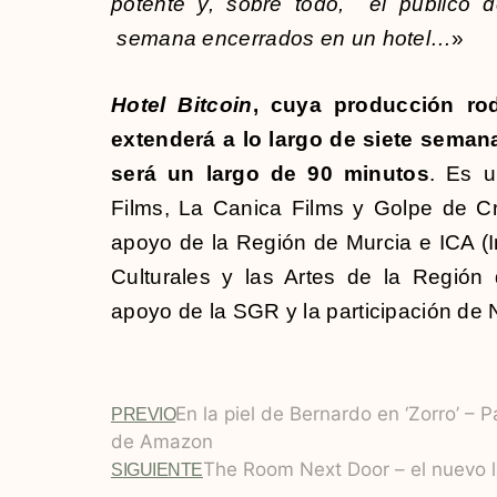
potente y, sobre todo, el público d
semana encerrados en un hotel…
»
Hotel Bitcoin
, cuya producción ro
extenderá a lo largo de siete seman
será un largo de 90 minutos
. Es u
Films, La Canica Films y Golpe de Cr
apoyo de la Región de Murcia e ICA (In
Culturales y las Artes de la Región
apoyo de la SGR y la participación de N
En la piel de Bernardo en ‘Zorro’ – 
PREVIO
de Amazon
The Room Next Door – el nuevo 
SIGUIENTE