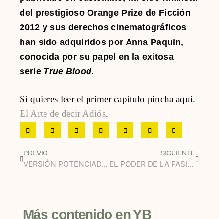
del prestigioso Orange Prize de Ficción
2012 y sus derechos cinematográficos
han sido adquiridos por Anna Paquin,
conocida por su papel en la exitosa
serie
True Blood
.
Si quieres leer el primer capítulo pincha aquí.
El Arte de decir Adiós
.
PREVIO
SIGUIENTE
VERSIÓN POTENCIADA PARA LOS MÁS DINÁMICOS
EL PODER DE LA PASIÓN
Más contenido en YB