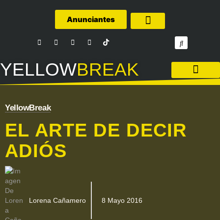
Anunciantes
Quiénes Somos
YELLOW
BREAK
LA LIGA – FÚTBOL
YellowBreak
EL ARTE DE DECIR
ADIÓS
Lorena Cañamero
8 Mayo 2016