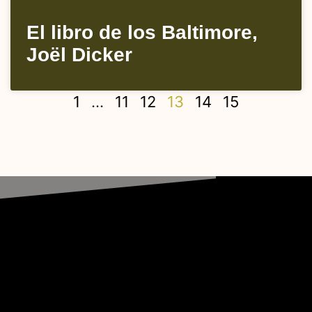
El libro de los Baltimore,
Joël Dicker
1
…
11
12
13
14
15