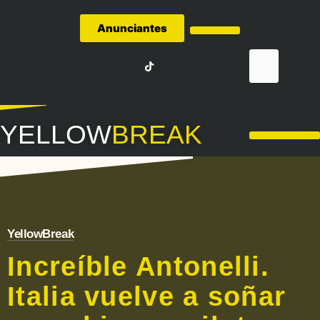
Anunciantes
Quiénes Somos
YELLOW
BREAK
LA LIGA – FÚTBOL
YellowBreak
Increíble Antonelli.
Italia vuelve a soñar