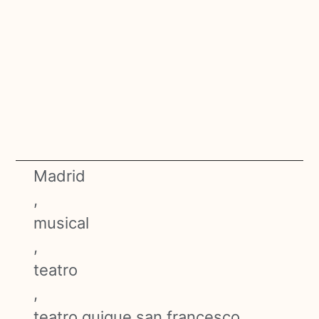
Madrid
,
musical
,
teatro
,
teatro quique san francesco