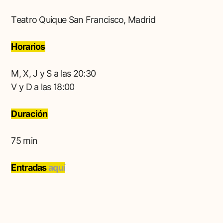
Teatro Quique San Francisco, Madrid
Horarios
M, X, J y S a las 20:30
V y D a las 18:00
Duración
75 min
Entradas
aquí