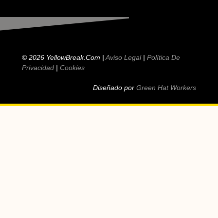
© 2026 YellowBreak.com |
Aviso Legal
|
Política De
Privacidad
|
Cookies
Diseñado por
Green Hat Workers