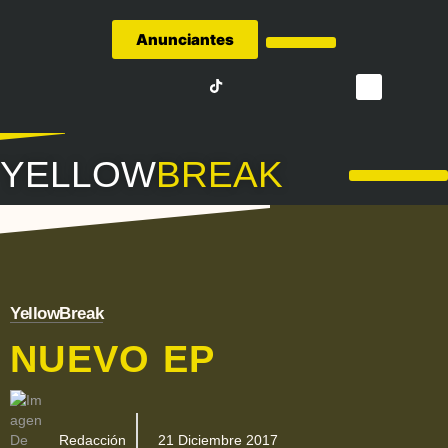
Anunciantes
Quiénes Somos
YELLOW
BREAK
LA LIGA – FÚTBOL
YellowBreak
NUEVO EP
Redacción
21 Diciembre 2017