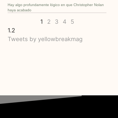
Hay algo profundamente lógico en que Christopher Nolan
haya acabado
1
2
3
4
5
Tweets by yellowbreakmag