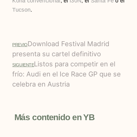
Kona convencional
, el
i30N
, el
Santa Fe
o el
Tucson
.
Download Festival Madrid
PREVIO
presenta su cartel definitivo
Listos para competir en el
SIGUIENTE
frío: Audi en el Ice Race GP que se
celebra en Austria
Más contenido en YB