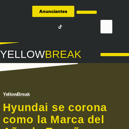
Anunciantes
Quiénes Somos
YELLOW
BREAK
LA LIGA – FÚTBOL
YellowBreak
Hyundai se corona
como la Marca del