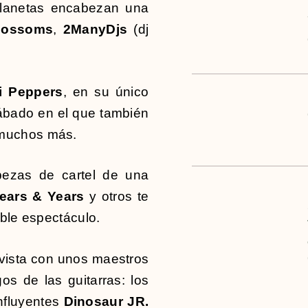
Planetas encabezan una
lossoms
,
2ManyDjs
(dj
i Peppers
, en su único
ábado en el que también
muchos más.
ezas de cartel de una
ears & Years
y otros te
íble espectáculo.
vista con unos maestros
s de las guitarras: los
influyentes
Dinosaur JR.