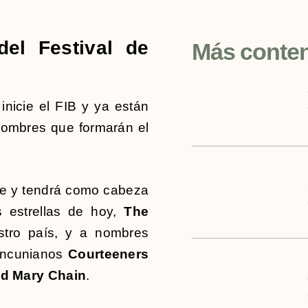
del Festival de
Más conte
icie el FIB y ya están
nombres que formarán el
nte y tendrá como cabeza
 estrellas de hoy,
The
stro país, y a nombres
mancunianos
Courteeners
d Mary Chain
.