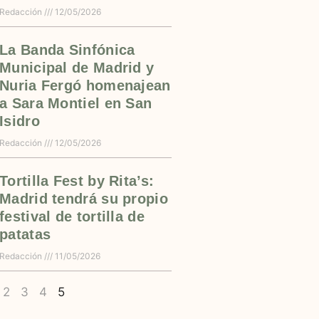
Redacción
12/05/2026
La Banda Sinfónica
Municipal de Madrid y
Nuria Fergó homenajean
a Sara Montiel en San
Isidro
Redacción
12/05/2026
Tortilla Fest by Rita’s:
Madrid tendrá su propio
festival de tortilla de
patatas
Redacción
11/05/2026
2
3
4
5