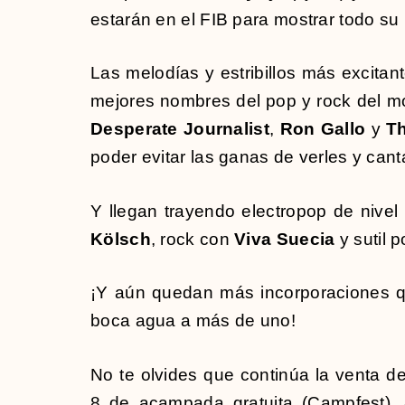
estarán en el FIB para mostrar todo su 
Las melodías y estribillos más excita
mejores nombres del pop y rock del
Desperate Journalist
,
Ron Gallo
y
T
poder evitar las ganas de verles y can
Y llegan trayendo electropop de nive
Kölsch
, rock con
Viva Suecia
y sutil 
¡Y aún quedan más incorporaciones q
boca agua a más de uno!
No te olvides que continúa la venta d
8 de acampada gratuita (Campfest)