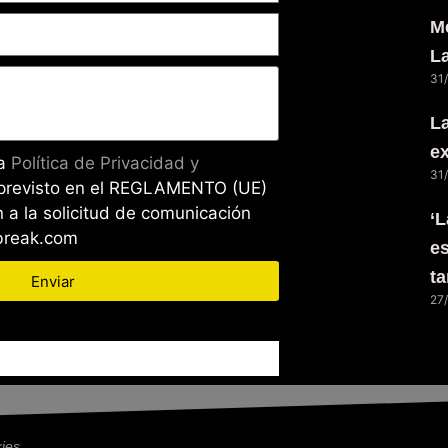
Me
L
31
La
ex
la
Política de Privacidad y
31
previsto en el REGLAMENTO (UE)
 a la solicitud de comunicación
‘L
wbreak.com
es
ta
Enviar
27
ies