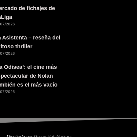
rcado de fichajes de
aLiga
/07/2026
 Asistenta – reseña del
itoso thriller
/07/2026
a Odisea’: el cine más
pectacular de Nolan
mbién es el más vacío
/07/2026
Diseñado por
Green Hat Workers