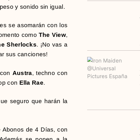
peso y sonido sin igual.
ntes se asomarán con los
 momento como
The View
,
he Sherlocks
. ¡No vas a
tar sus canciones!
l con
Austra
, techno con
pop con
Ella Rae
.
ue seguro que harán la
e Abonos de 4 Días, con
. Además se ponen a la