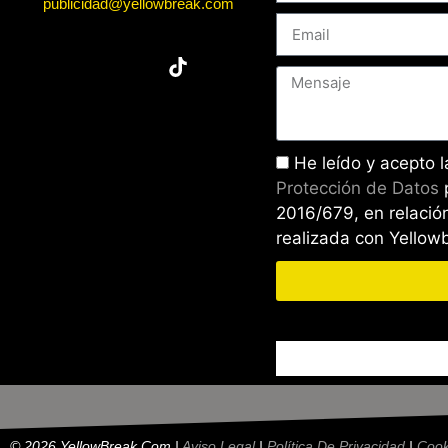
publicidad@yellowbreak.com
He leído y acepto 
Protección de Datos
2016/679, en relación
realizada con Yello
© 2026 YellowBreak.com |
Aviso Legal
|
Política De Privacidad
|
Cook