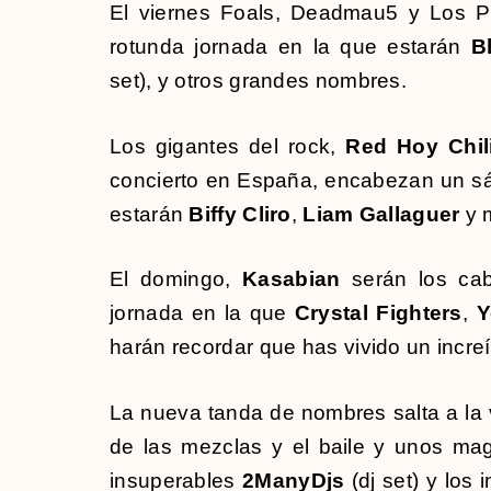
El viernes Foals, Deadmau5 y Los 
rotunda jornada en la que estarán
B
set), y otros grandes nombres.
Los gigantes del rock,
Red Hoy Chil
concierto en España, encabezan un s
estarán
Biffy Cliro
,
Liam Gallaguer
y 
El domingo,
Kasabian
serán los cab
jornada en la que
Crystal Fighters
,
Y
harán recordar que has vivido un incre
La nueva tanda de nombres salta a la 
de las mezclas y el baile y unos mago
insuperables
2ManyDjs
(dj set) y los 