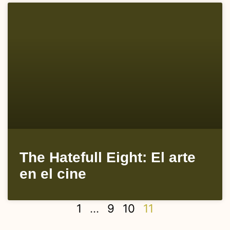
The Hatefull Eight: El arte
en el cine
1
…
9
10
11