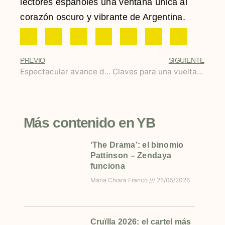
lectores españoles una ventana única al
corazón oscuro y vibrante de Argentina.
PREVIO
SIGUIENTE
Espectacular avance de programación de In-Edit 2024
Claves para una vuelta al cole segura en carretera
Más contenido en YB
‘The Drama’: el binomio
Pattinson – Zendaya
funciona
Maria Chiara Franco
25/05/2026
Cruïlla 2026: el cartel más