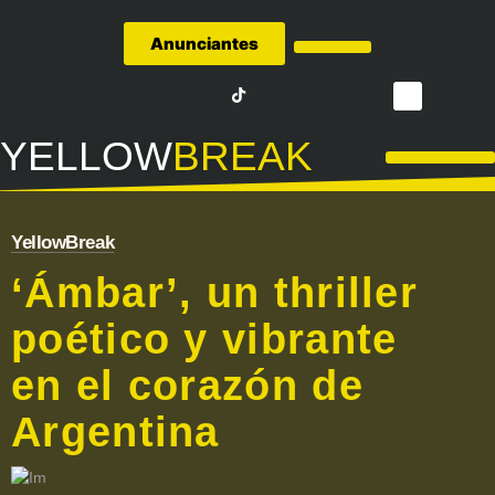
Anunciantes
Quiénes Somos
YELLOW
BREAK
LA LIGA – FÚTBOL
YellowBreak
‘Ámbar’, un thriller
poético y vibrante
en el corazón de
Argentina