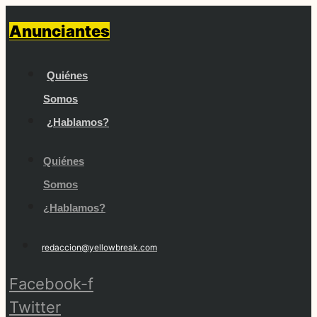
Saltar
Anunciantes
al
contenido
Quiénes
Somos
¿Hablamos?
Quiénes
Somos
¿Hablamos?
redaccion@yellowbreak.com
Facebook-f
Twitter