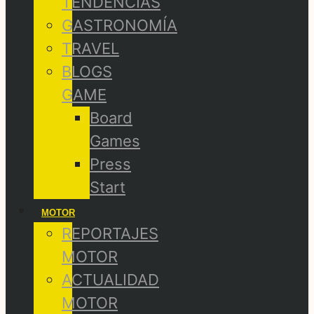
TENDENCIAS
GASTRONOMÍA
TRAVEL
BLOGS
GAME
Board
Games
Press
Start
MOTOR
REPORTAJES
MOTOR
ACTUALIDAD
MOTOR