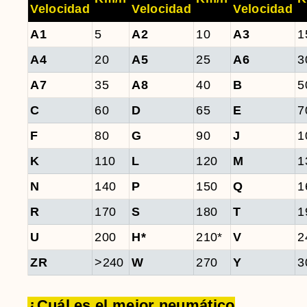
Velocidad
Velocidad
Velocidad
A1
5
A2
10
A3
1
A4
20
A5
25
A6
3
A7
35
A8
40
B
5
C
60
D
65
E
7
F
80
G
90
J
1
K
110
L
120
M
1
N
140
P
150
Q
1
R
170
S
180
T
1
U
200
H*
210*
V
2
ZR
>240
W
270
Y
3
¿Cuál es el mejor neumático