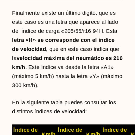
Finalmente existe un último digito, que es
este caso es una letra que aparece al lado
del índice de carga «205/55/r16 94H. Esta
letra «H» se corresponde con el índice
de velocidad,
que en este caso indica que
la
velocidad máxima del neumático es 210
km/h
. Este índice va desde la letra «A1»
(máximo 5 km/h) hasta la letra «Y» (máximo
300 km/h).
En la siguiente tabla puedes consultar los
distintos índices de velocidad:
Índice de
Índice de
Índice de
Km/h
Km/h
K