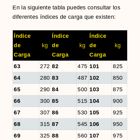
En la siguiente tabla puedes consultar los
diferentes índices de carga que existen:
Índice
Índice
Índice
de
kg
de
kg
de
kg
Carga
Carga
Carga
63
272
82
475
101
825
64
280
83
487
102
850
65
290
84
500
103
875
66
300
85
515
104
900
67
307
86
530
105
925
68
315
87
545
106
950
69
325
88
560
107
975