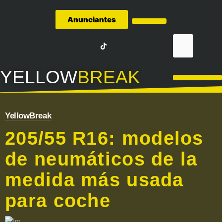
Anunciantes
Quiénes Somos
YELLOW
BREAK
LA LIGA – FÚTBOL
YellowBreak
205/55 R16: modelos
de neumáticos de la
medida más usada
para coche