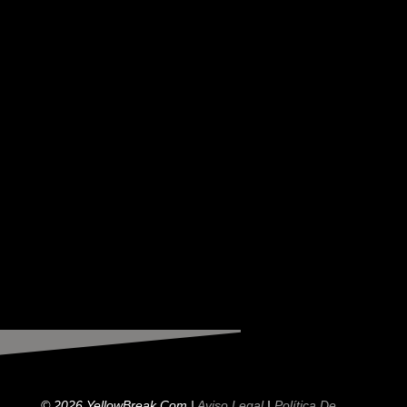
© 2026 YellowBreak.com |
Aviso Legal
|
Política De