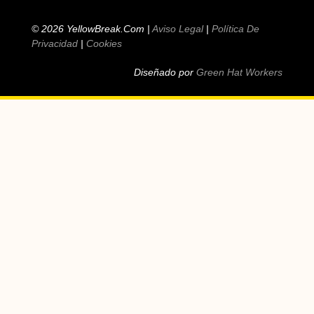
© 2026 YellowBreak.com |
Aviso Legal
|
Política De
Privacidad
|
Cookies
Diseñado por
Green Hat Workers