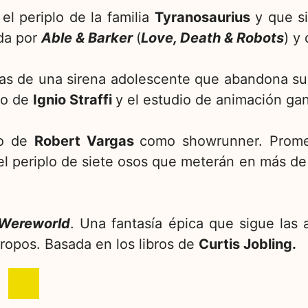
 el periplo de la familia
Tyranosaurius
y que si
da por
Able & Barker
(
Love, Death & Robots
) y
ras de una sirena adolescente que abandona su
no de
Ignio Straffi
y el estudio de animación g
no de
Robert Vargas
como showrunner. Promet
 periplo de siete osos que meterán en más de 
Wereworld
. Una fantasía épica que sigue la
tropos. Basada en los libros de
Curtis Jobling.