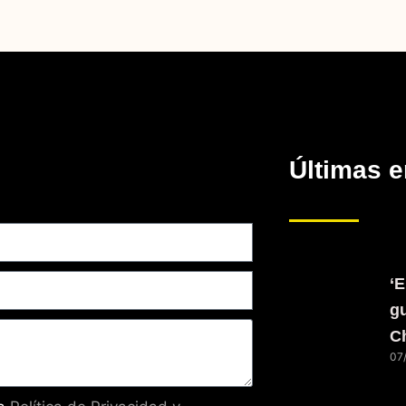
Últimas e
‘E
gu
C
07