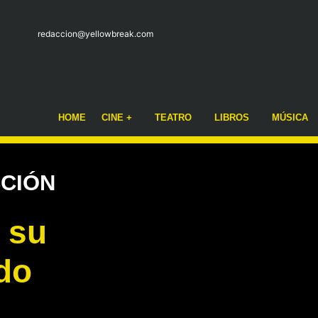
redaccion@yellowbreak.com
HOME
CINE +
TEATRO
LIBROS
MÚSICA
CCIÓN
a su
do