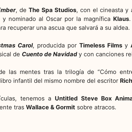
Ember
, de
The Spa Studios
, con el cineasta 
, y nominado al Oscar por la magnífica
Klaus
.
ara recuperar una ascua que salvará a su aldea.
stmas Carol
, producida por
Timeless Films
y
sical de
Cuento de Navidad
y con canciones re
de las mentes tras la trilogía de “Cómo entr
libro infantil del mismo nombre del escritor
Rich
lículas, tenemos a
Untitled Steve Box Anim
mente tras
Wallace & Gormit
sobre atracos.