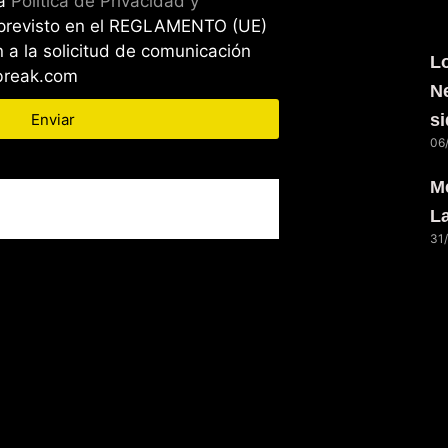
la
Política de Privacidad y
previsto en el REGLAMENTO (UE)
 a la solicitud de comunicación
L
wbreak.com
N
Enviar
s
06
Me
L
31