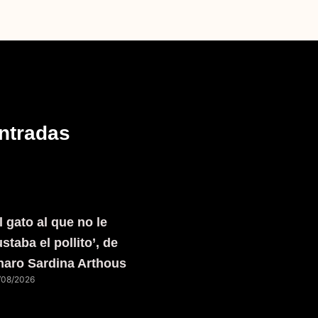
ntradas
l gato al que no le
staba el pollito’, de
haro Sardina Arthous
/08/2026