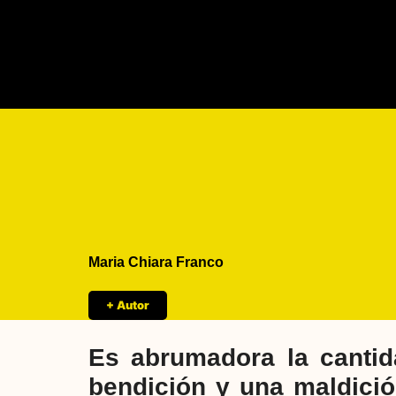
Maria Chiara Franco
+ Autor
Es abrumadora la cantid
bendición y una maldici