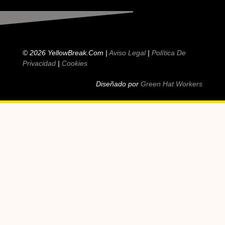
© 2026 YellowBreak.com |
Aviso Legal
|
Política De
Privacidad
|
Cookies
Diseñado por
Green Hat Workers