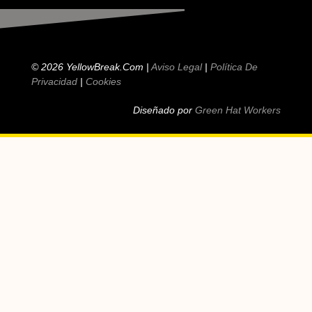
© 2026 YellowBreak.com |
Aviso Legal
|
Política De
Privacidad
|
Cookies
Diseñado por
Green Hat Workers