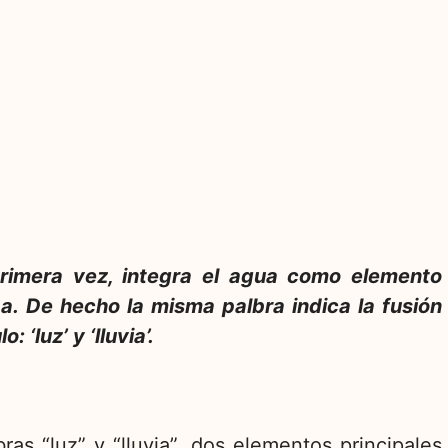
primera vez, integra el agua como elemento
a. De hecho la misma palbra indica la fusión
‘luz’ y ‘lluvia’.
ras “luz” y “lluvia”, dos elementos principales