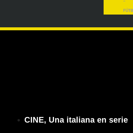
–
FÚT
CINE
,
Una italiana en serie