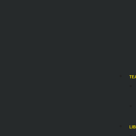
TE
LI